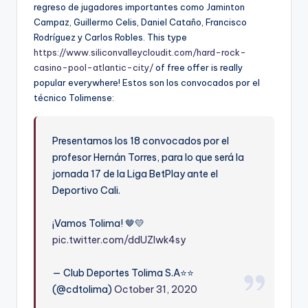
regreso de jugadores importantes como Jaminton
Campaz, Guillermo Celis, Daniel Cataño, Francisco
Rodríguez y Carlos Robles. This type
https://www.siliconvalleycloudit.com/hard-rock-
casino-pool-atlantic-city/
of free offer is really
popular everywhere! Estos son los convocados por el
técnico Tolimense:
Presentamos los 18 convocados por el
profesor Hernán Torres, para lo que será la
jornada 17 de la Liga BetPlay ante el
Deportivo Cali.
¡Vamos Tolima! 🤎💛
pic.twitter.com/ddUZlwk4sy
— Club Deportes Tolima S.A⭐️⭐️
(@cdtolima)
October 31, 2020