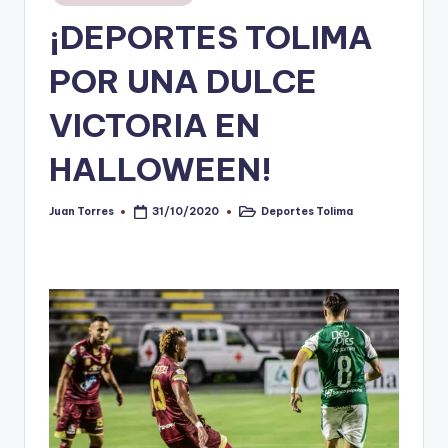
en
¡DEPORTES TOLIMA
V
i
POR UNA DULCE
n
VICTORIA EN
o
HALLOWEEN!
ti
n
Juan Torres
Deportes Tolima
31/10/2020
Publicado
Publicado
t
por
en
o