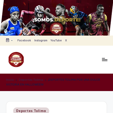
Saltar
al
contenido
-
Facebook
Instagram
YouTube
X
P
Todas
las
a
Inicio
Deportes Tolima
¡DEPORTES TOLIMA POR UNA DULCE
noticias
VICTORIA EN HALLOWEEN!
s
del
Deporte
i
Tolimense
ó
están
Publicado
n
Deportes Tolima
aquí.ral