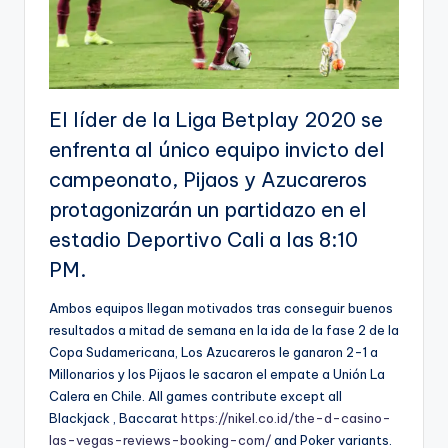
El líder de la Liga Betplay 2020 se
enfrenta al único equipo invicto del
campeonato, Pijaos y Azucareros
protagonizarán un partidazo en el
estadio Deportivo Cali a las 8:10
PM.
Ambos equipos llegan motivados tras conseguir buenos
resultados a mitad de semana en la ida de la fase 2 de la
Copa Sudamericana, Los Azucareros le ganaron 2-1 a
Millonarios y los Pijaos le sacaron el empate a Unión La
Calera en Chile. All games contribute except all
Blackjack , Baccarat
https://nikel.co.id/the-d-casino-
las-vegas-reviews-booking-com/
and Poker variants.