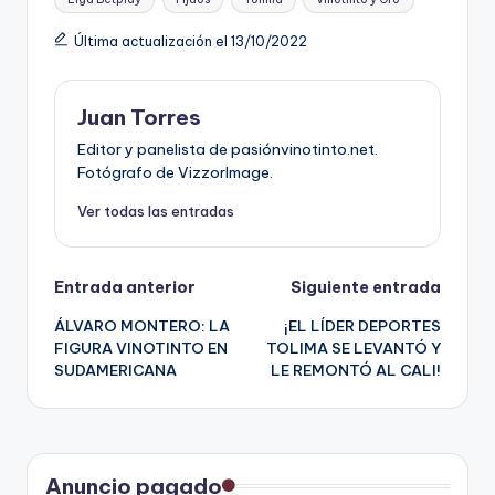
Última actualización el 13/10/2022
Juan Torres
Editor y panelista de pasiónvinotinto.net.
Fotógrafo de VizzorImage.
Ver todas las entradas
Navegación
Entrada anterior
Siguiente entrada
ÁLVARO MONTERO: LA
¡EL LÍDER DEPORTES
de
FIGURA VINOTINTO EN
TOLIMA SE LEVANTÓ Y
SUDAMERICANA
LE REMONTÓ AL CALI!
entradas
Anuncio pagado