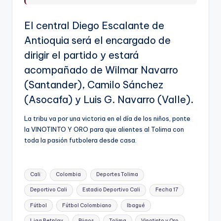
El central Diego Escalante de
Antioquia será el encargado de
dirigir el partido y estará
acompañado de Wilmar Navarro
(Santander), Camilo Sánchez
(Asocafa) y Luis G. Navarro (Valle).
La tribu va por una victoria en el día de los niños, ponte
la VINOTINTO Y ORO para que alientes al Tolima con
toda la pasión futbolera desde casa.
Etiquetas:
Cali
Colombia
Deportes Tolima
Deportivo Cali
Estadio Deportivo Cali
Fecha 17
Fútbol
Fútbol Colombiano
Ibagué
Liga Betplay
Pijaos
Tolima
Vinotinto y Oro