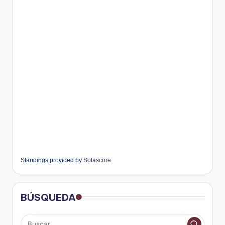
Standings provided by
Sofascore
BÚSQUEDA