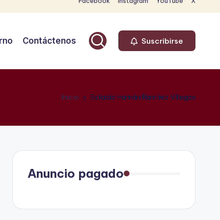
Facebook
Instagram
YouTube
X
rno
Contáctenos
Suscribirse
Inicio
Estadio Harnán Ramírez Villegas
Anuncio pagado