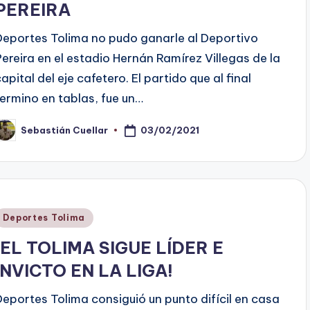
PEREIRA
Deportes Tolima no pudo ganarle al Deportivo
Pereira en el estadio Hernán Ramírez Villegas de la
apital del eje cafetero. El partido que al final
termino en tablas, fue un…
03/02/2021
Sebastián Cuellar
ublicado
or
Publicado
Deportes Tolima
en
¡EL TOLIMA SIGUE LÍDER E
INVICTO EN LA LIGA!
Deportes Tolima consiguió un punto difícil en casa