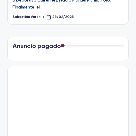
a Deportivo Cali en el Estadio Manuel Murillo Toro.
Finalmente, el…
Sebastián Varón
26/02/2023
Publicado
por
Anuncio pagado