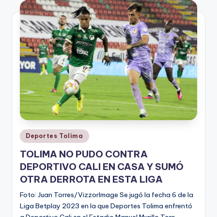
V
i
n
o
ti
n
t
o
Publicado
Deportes Tolima
en
TOLIMA NO PUDO CONTRA
DEPORTIVO CALI EN CASA Y SUMÓ
OTRA DERROTA EN ESTA LIGA
Foto: Juan Torres/VizzorImage Se jugó la fecha 6 de la
Liga Betplay 2023 en la que Deportes Tolima enfrentó