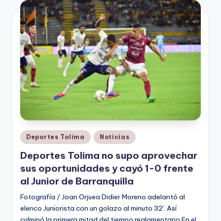
V
i
n
o
ti
n
t
o
Publicado
Deportes Tolima
Noticias
en
Deportes Tolima no supo aprovechar
sus oportunidades y cayó 1-0 frente
al Junior de Barranquilla
Fotografía / Joan Orjuea Didier Moreno adelantó al
elenco Juniorista con un golazo al minuto 32'. Así
culminó la primera mitad del tiempo reglamentario.En el