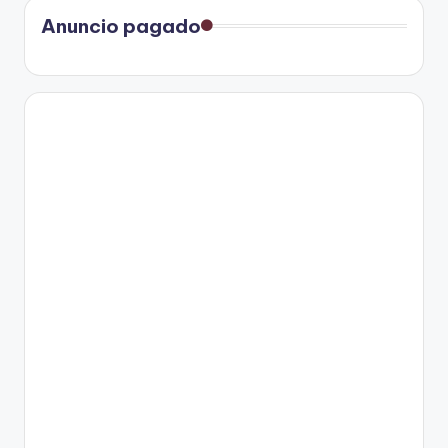
entradas
Anuncio pagado