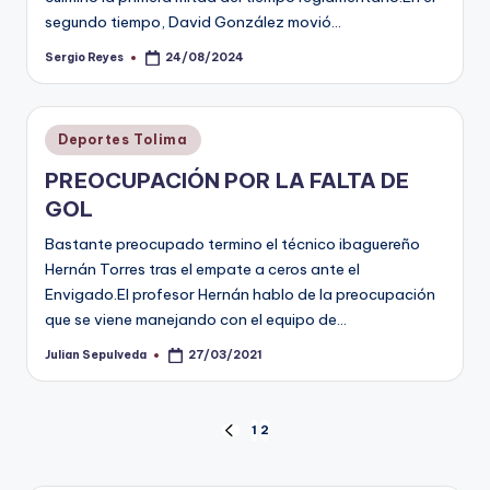
segundo tiempo, David González movió…
Sergio Reyes
24/08/2024
Publicado
por
Publicado
Deportes Tolima
en
PREOCUPACIÓN POR LA FALTA DE
GOL
Bastante preocupado termino el técnico ibaguereño
Hernán Torres tras el empate a ceros ante el
Envigado.El profesor Hernán hablo de la preocupación
que se viene manejando con el equipo de…
Julian Sepulveda
27/03/2021
Publicado
por
Paginación
1
2
PÁGINA
ANTERIOR
de