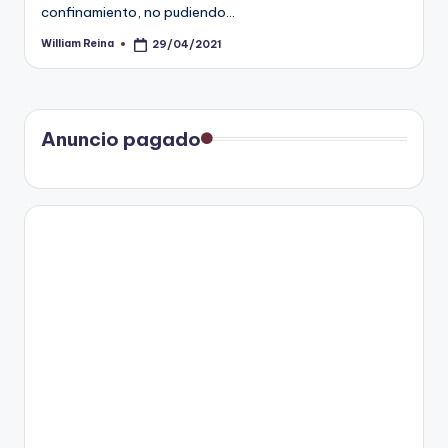
confinamiento, no pudiendo…
William Reina
29/04/2021
Publicado
por
Anuncio pagado