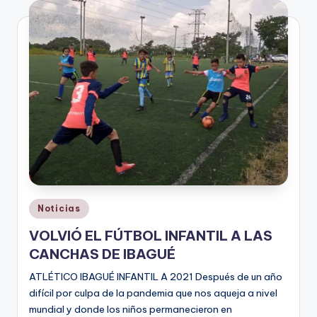
V
i
n
o
ti
n
t
o
Publicado
Noticias
en
VOLVIÓ EL FÚTBOL INFANTIL A LAS
CANCHAS DE IBAGUÉ
ATLÉTICO IBAGUÉ INFANTIL A 2021 Después de un año
difícil por culpa de la pandemia que nos aqueja a nivel
mundial y donde los niños permanecieron en