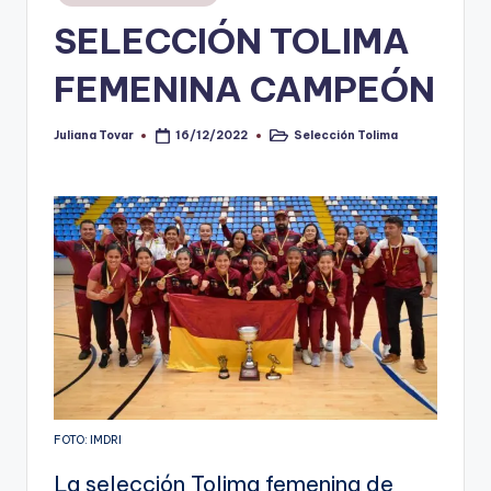
en
SELECCIÓN TOLIMA
V
i
FEMENINA CAMPEÓN
n
o
Juliana Tovar
Selección Tolima
16/12/2022
Publicado
Publicado
por
en
ti
n
t
o
FOTO: IMDRI
La selección Tolima femenina de