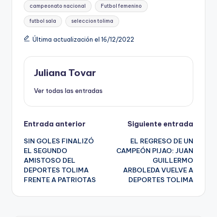
Etiquetas:
campeonato nacional
Futbol femenino
futbol sala
seleccion tolima
Última actualización el 16/12/2022
Juliana Tovar
Ver todas las entradas
Navegación
Entrada anterior
Siguiente entrada
SIN GOLES FINALIZÓ
EL REGRESO DE UN
de
EL SEGUNDO
CAMPEÓN PIJAO: JUAN
AMISTOSO DEL
GUILLERMO
entradas
DEPORTES TOLIMA
ARBOLEDA VUELVE A
FRENTE A PATRIOTAS
DEPORTES TOLIMA