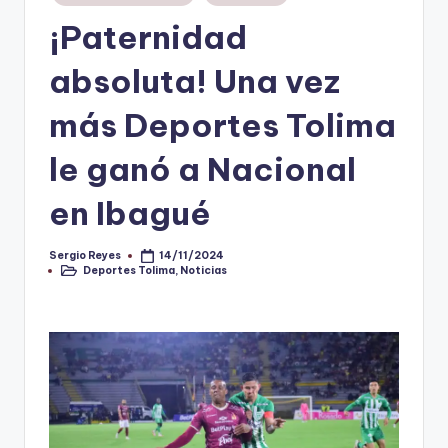
en
¡Paternidad
V
i
absoluta! Una vez
n
más Deportes Tolima
o
le ganó a Nacional
ti
n
en Ibagué
t
o
Sergio Reyes
14/11/2024
Publicado
Deportes Tolima
,
Noticias
por
Publicado
en