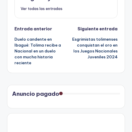
Ver todas las entradas
Navegación
Entrada anterior
Siguiente entrada
Duelo candente en
Esgrimistas tolimenses
de
Ibagué: Tolima recibe a
conquistan el oro en
Nacional en un duelo
los Juegos Nacionales
entradas
con mucha historia
Juveniles 2024
reciente
Anuncio pagado