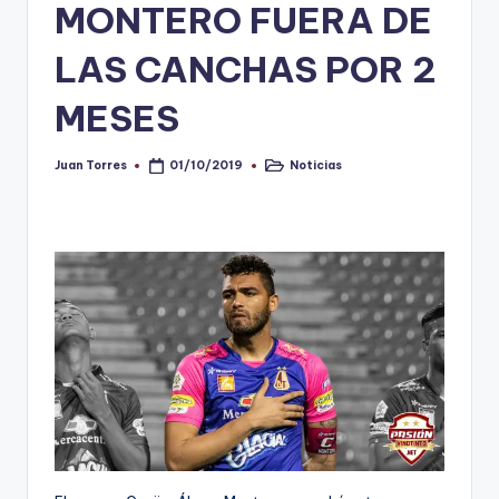
MONTERO FUERA DE
V
LAS CANCHAS POR 2
i
n
MESES
o
Juan Torres
Noticias
01/10/2019
Publicado
Publicado
ti
por
en
n
t
o