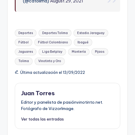
(@cdtolima)
August 29, 2021
Etiquetas:
Deportes
Deportes Tolima
Estadio Jaraguay
Fútbol
Fútbol Colombiano
Ibagué
Jaguares
Liga Betplay
Montería
Pijaos
Tolima
Vinotinto y Oro
Última actualización el 13/09/2022
Juan Torres
Editor y panelista de pasiónvinotinto.net.
Fotógrafo de VizzorImage.
Ver todas las entradas