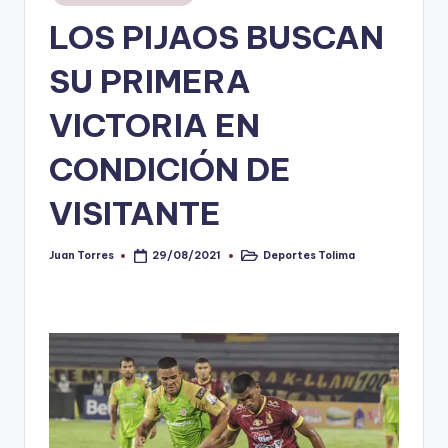
en
LOS PIJAOS BUSCAN
V
i
SU PRIMERA
n
VICTORIA EN
o
CONDICIÓN DE
ti
n
VISITANTE
t
o
Juan Torres
Deportes Tolima
29/08/2021
Publicado
Publicado
por
en