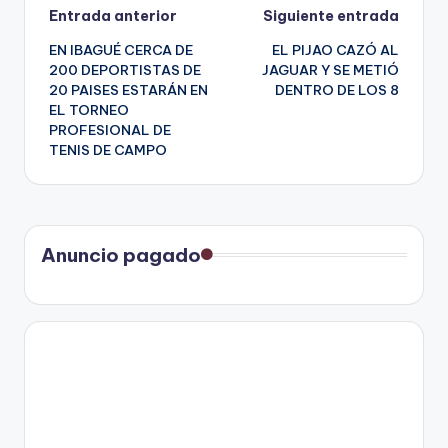
Navegación
Entrada anterior
Siguiente entrada
EN IBAGUÉ CERCA DE
EL PIJAO CAZÓ AL
de
200 DEPORTISTAS DE
JAGUAR Y SE METIÓ
20 PAISES ESTARÁN EN
DENTRO DE LOS 8
entradas
EL TORNEO
PROFESIONAL DE
TENIS DE CAMPO
Anuncio pagado