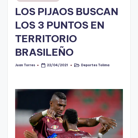
en
LOS PIJAOS BUSCAN
V
i
LOS 3 PUNTOS EN
n
TERRITORIO
o
BRASILEÑO
ti
n
Juan Torres
Deportes Tolima
22/04/2021
Publicado
Publicado
t
por
en
o