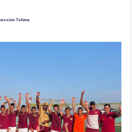
lección Tolima
ado