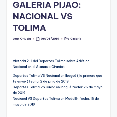
GALERIA PIJAO:
V
NACIONAL VS
i
n
TOLIMA
o
Joan Orjuela
Galería
06/08/2019
Publicado
Publicado
ti
por
en
n
t
Victoria 2-1 del Deportes Tolima sobre Atlético
Nacional en el Atanasio Girardot.
o
Deportes Tolima VS Nacional en Ibagué ( la primera que
te envié ) fecha: 2 de junio de 2019
Deportes Tolima VS Junior en Ibagué fecha: 26 de mayo
de 2019
Nacional VS Deportes Tolima en Medellín fecha: 16 de
mayo de 2019