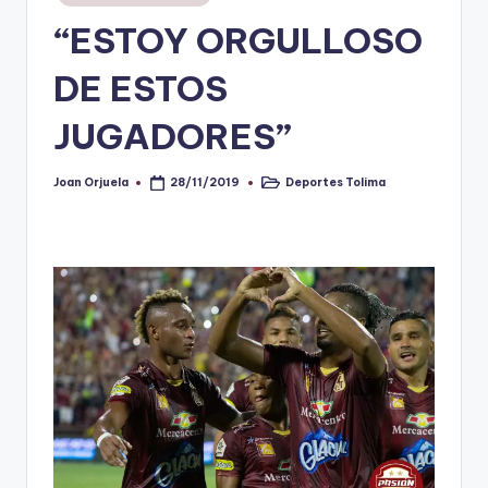
en
“ESTOY ORGULLOSO
V
i
DE ESTOS
n
JUGADORES”
o
ti
Joan Orjuela
Deportes Tolima
28/11/2019
Publicado
Publicado
por
en
n
t
o