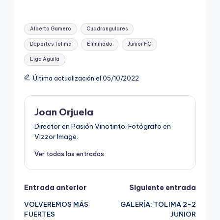
Etiquetas:
Alberto Gamero
Cuadrangulares
Deportes Tolima
Eliminado
Junior FC
Liga Águila
Última actualización el 05/10/2022
Joan Orjuela
Director en Pasión Vinotinto. Fotógrafo en
Vizzor Image.
Ver todas las entradas
Navegación
Entrada anterior
Siguiente entrada
VOLVEREMOS MÁS
GALERÍA: TOLIMA 2-2
de
FUERTES
JUNIOR