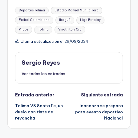
Etiquetas:
Deportes Tolima
Estadio Manuel Murillo Toro
Fútbol Colombiano
Ibagué
Liga Betplay
Pijaos
Tolima
Vinotinto y Oro
Última actualización el 29/09/2024
Sergio Reyes
Ver todas las entradas
Navegación
Entrada anterior
Siguiente entrada
Tolima VS Santa Fe, un
Icononzo se prepara
de
duelo con tinte de
para evento deportivo
revancha
Nacional
entradas