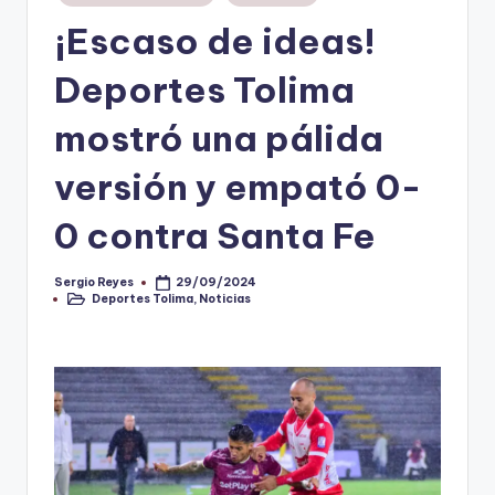
en
¡Escaso de ideas!
V
i
Deportes Tolima
n
mostró una pálida
o
versión y empató 0-
ti
n
0 contra Santa Fe
t
o
Sergio Reyes
29/09/2024
Publicado
Deportes Tolima
,
Noticias
por
Publicado
en