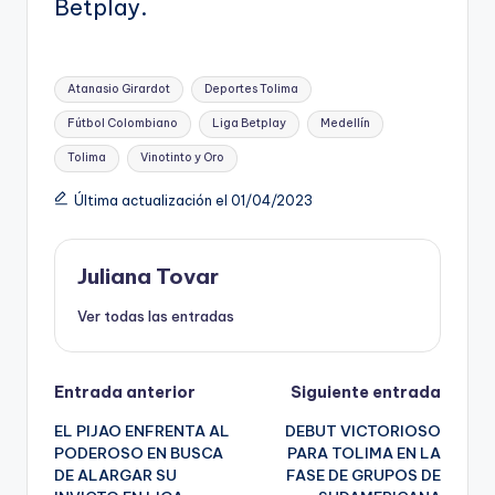
Betplay.
Etiquetas:
Atanasio Girardot
Deportes Tolima
Fútbol Colombiano
Liga Betplay
Medellín
Tolima
Vinotinto y Oro
Última actualización el 01/04/2023
Juliana Tovar
Ver todas las entradas
Navegación
Entrada anterior
Siguiente entrada
EL PIJAO ENFRENTA AL
DEBUT VICTORIOSO
de
PODEROSO EN BUSCA
PARA TOLIMA EN LA
DE ALARGAR SU
FASE DE GRUPOS DE
entradas