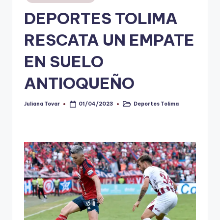
en
DEPORTES TOLIMA
V
i
RESCATA UN EMPATE
n
EN SUELO
o
ANTIOQUEÑO
ti
n
Juliana Tovar
Deportes Tolima
01/04/2023
Publicado
Publicado
t
por
en
o