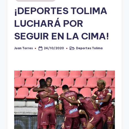
en
¡DEPORTES TOLIMA
V
i
LUCHARÁ POR
n
SEGUIR EN LA CIMA!
o
ti
Juan Torres
Deportes Tolima
24/10/2020
Publicado
Publicado
por
en
n
t
o