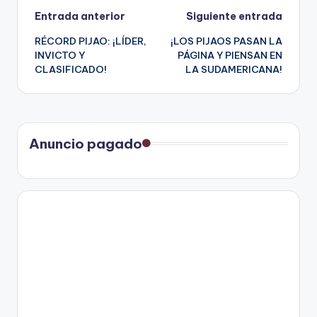
Navegación
Entrada anterior
Siguiente entrada
RÉCORD PIJAO: ¡LÍDER,
¡LOS PIJAOS PASAN LA
de
INVICTO Y
PÁGINA Y PIENSAN EN
CLASIFICADO!
LA SUDAMERICANA!
entradas
Anuncio pagado