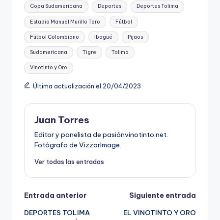
Copa Sudamericana
Deportes
Deportes Tolima
Estadio Manuel Murillo Toro
Fútbol
Fútbol Colombiano
Ibagué
Pijaos
Sudamericana
Tigre
Tolima
Vinotinto y Oro
Última actualización el 20/04/2023
Juan Torres
Editor y panelista de pasiónvinotinto.net.
Fotógrafo de VizzorImage.
Ver todas las entradas
Navegación
Entrada anterior
Siguiente entrada
DEPORTES TOLIMA
EL VINOTINTO Y ORO
de