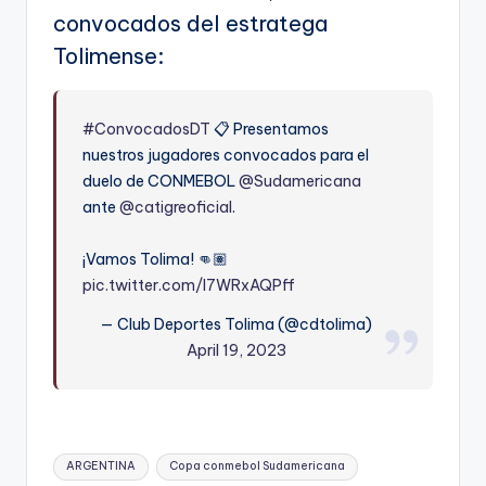
convocados del estratega
Tolimense:
#ConvocadosDT
📋 Presentamos
nuestros jugadores convocados para el
duelo de CONMEBOL
@Sudamericana
ante
@catigreoficial
.
¡Vamos Tolima! 👊🏽
pic.twitter.com/I7WRxAQPff
— Club Deportes Tolima (@cdtolima)
April 19, 2023
Etiquetas:
ARGENTINA
Copa conmebol Sudamericana