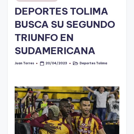
en
DEPORTES TOLIMA
V
i
BUSCA SU SEGUNDO
n
TRIUNFO EN
o
SUDAMERICANA
ti
n
Juan Torres
Deportes Tolima
20/04/2023
Publicado
Publicado
t
por
en
o