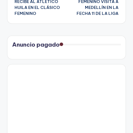
RECIBE AL ATLÉTICO
FEMENINO VISITA A
HUILA EN EL CLÁSICO
MEDELLÍN EN LA
entradas
FEMENINO
FECHA 11 DE LA LIGA
Anuncio pagado