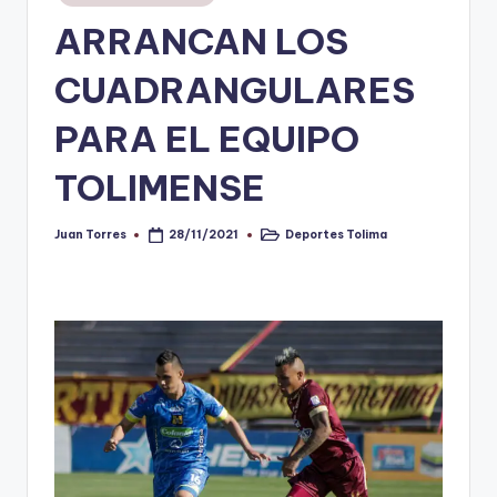
en
ARRANCAN LOS
V
i
CUADRANGULARES
n
PARA EL EQUIPO
o
TOLIMENSE
ti
n
Juan Torres
Deportes Tolima
28/11/2021
Publicado
Publicado
t
por
en
o