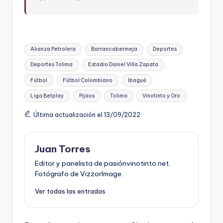
Etiquetas:
Alianza Petrolera
Barrancabermeja
Deportes
Deportes Tolima
Estadio Daniel Villa Zapata
Fútbol
Fútbol Colombiano
Ibagué
Liga Betplay
Pijaos
Tolima
Vinotinto y Oro
Última actualización el 13/09/2022
Juan Torres
Editor y panelista de pasiónvinotinto.net.
Fotógrafo de VizzorImage.
Ver todas las entradas