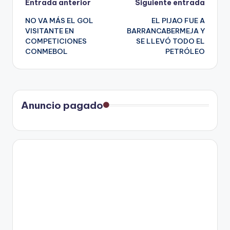
Navegación
Entrada anterior
Siguiente entrada
NO VA MÁS EL GOL
EL PIJAO FUE A
de
VISITANTE EN
BARRANCABERMEJA Y
COMPETICIONES
SE LLEVÓ TODO EL
entradas
CONMEBOL
PETRÓLEO
Anuncio pagado