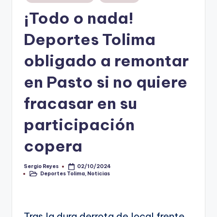
en
¡Todo o nada!
V
i
Deportes Tolima
n
obligado a remontar
o
en Pasto si no quiere
ti
n
fracasar en su
t
participación
o
copera
Sergio Reyes
02/10/2024
Publicado
Deportes Tolima
,
Noticias
por
Publicado
en
Tras la dura derrota de local frente