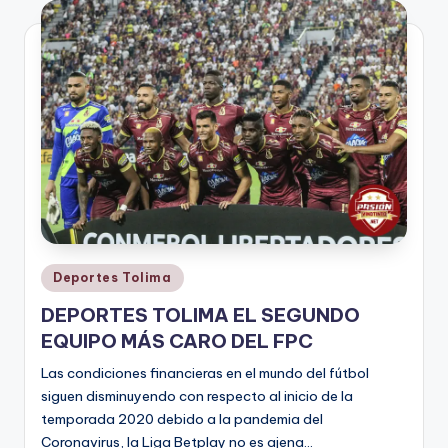
V
i
n
o
ti
n
t
o
Publicado
Deportes Tolima
en
DEPORTES TOLIMA EL SEGUNDO
EQUIPO MÁS CARO DEL FPC
Las condiciones financieras en el mundo del fútbol
siguen disminuyendo con respecto al inicio de la
temporada 2020 debido a la pandemia del
Coronavirus, la Liga Betplay no es ajena…