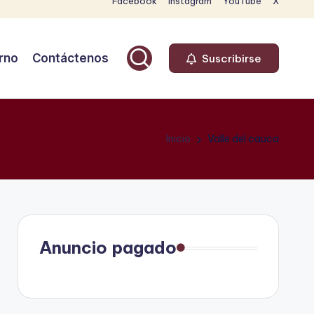
Facebook
Instagram
YouTube
X
rno
Contáctenos
Suscribirse
Inicio
Valle del cauca
Anuncio pagado