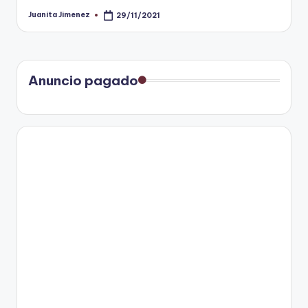
Juanita Jimenez
29/11/2021
Publicado
por
Anuncio pagado