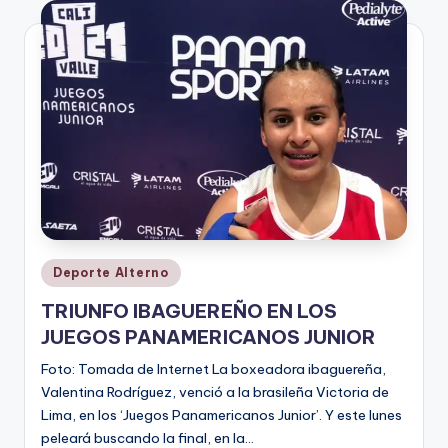
V
i
n
o
ti
n
t
o
Publicado
Deporte Alterno
en
TRIUNFO IBAGUEREÑO EN LOS
JUEGOS PANAMERICANOS JUNIOR
Foto: Tomada de Internet La boxeadora ibaguereña,
Valentina Rodríguez, venció a la brasileña Victoria de
Lima, en los ‘Juegos Panamericanos Junior’. Y este lunes
peleará buscando la final, en la…