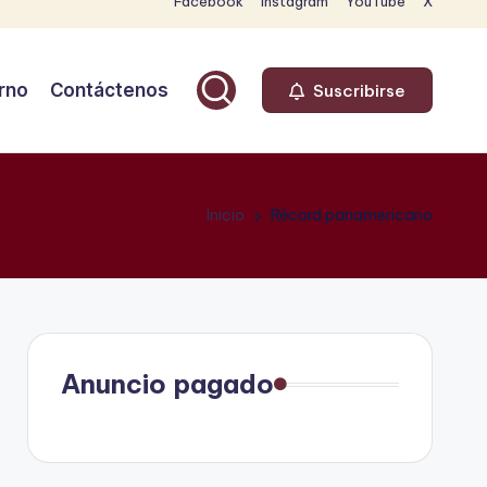
Facebook
Instagram
YouTube
X
rno
Contáctenos
Suscribirse
Inicio
Récord panamericano
Anuncio pagado