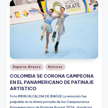
V
i
n
o
ti
n
t
o
Publicado
Deporte Alterno
Noticias
en
COLOMBIA SE CORONA CAMPEONA
EN EL PANAMERICANO DE PATINAJE
ARTISTICO
Foto:IMDRI/ALCALDIA DE IBAGUE La emoción fue
palpable en la última jornada de los Campeonatos
Panamericanos de Patinaje Ibagué 2024, donde los