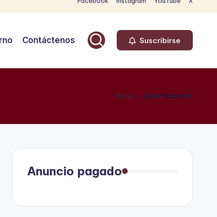
Facebook
Instagram
YouTube
X
rno
Contáctenos
Suscribirse
Inicio
Open Nacional
Anuncio pagado