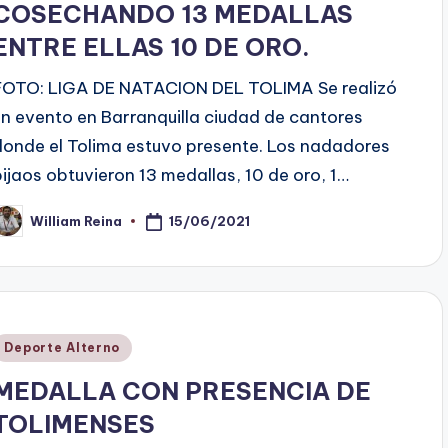
COSECHANDO 13 MEDALLAS
ENTRE ELLAS 10 DE ORO.
FOTO: LIGA DE NATACION DEL TOLIMA Se realizó
un evento en Barranquilla ciudad de cantores
donde el Tolima estuvo presente. Los nadadores
pijaos obtuvieron 13 medallas, 10 de oro, 1…
15/06/2021
William Reina
ublicado
or
Publicado
Deporte Alterno
en
MEDALLA CON PRESENCIA DE
TOLIMENSES