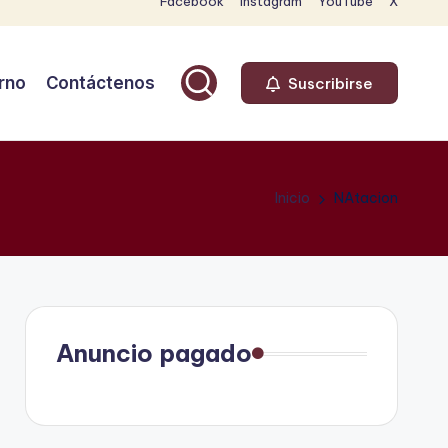
Facebook
Instagram
YouTube
X
rno
Contáctenos
Suscribirse
Inicio
NAtacion
Anuncio pagado