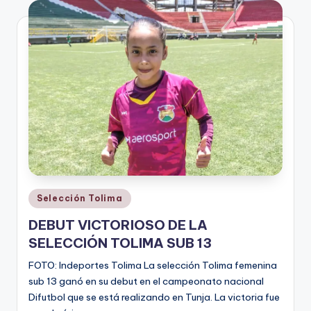
V
i
n
o
ti
n
t
o
Publicado
Selección Tolima
en
DEBUT VICTORIOSO DE LA
SELECCIÓN TOLIMA SUB 13
FOTO: Indeportes Tolima La selección Tolima femenina
sub 13 ganó en su debut en el campeonato nacional
Difutbol que se está realizando en Tunja. La victoria fue