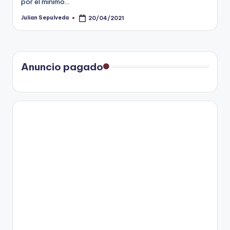
por el mínimo…
Julian Sepulveda
20/04/2021
Publicado
por
Anuncio pagado