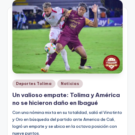
V
i
n
o
ti
n
t
o
Publicado
Deportes Tolima
Noticias
en
Un valioso empate: Tolima y América
no se hicieron daño en Ibagué
Con una nómina mixta en su totalidad, salió el Vinotinto
y Oro en búsqueda del partido ante America de Cali,
logró un empate y se ubica en la octava posición con
nueve puntos.