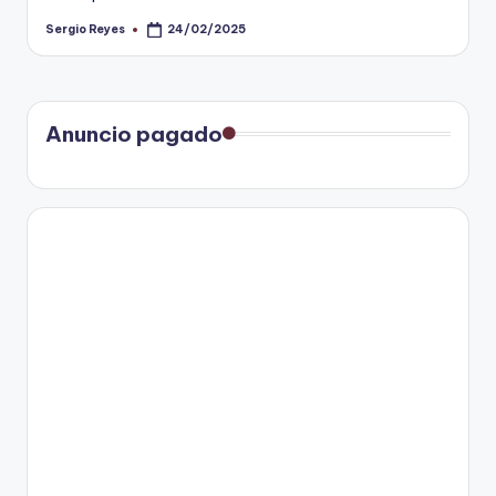
Sergio Reyes
24/02/2025
Publicado
por
Anuncio pagado