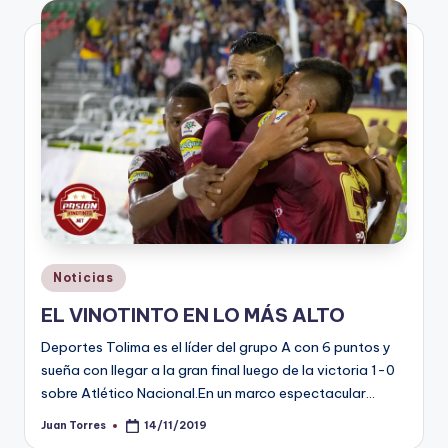
V
i
n
o
ti
n
t
o
Publicado
Noticias
en
EL VINOTINTO EN LO MÁS ALTO
Deportes Tolima es el líder del grupo A con 6 puntos y
sueña con llegar a la gran final luego de la victoria 1-0
sobre Atlético Nacional.En un marco espectacular…
Juan Torres
14/11/2019
Publicado
por