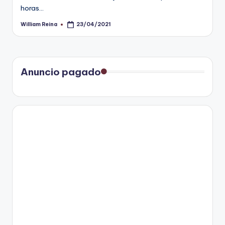
horas…
William Reina
23/04/2021
Publicado
por
Anuncio pagado