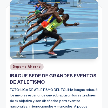
V
i
n
o
ti
n
t
o
Publicado
Deporte Alterno
en
IBAGUE SEDE DE GRANDES EVENTOS
DE ATLETISMO
FOTO: LIGA DE ATLETISMO DEL TOLIMA Ibagué adecuó
los mejores escenarios que sobrepasan los estándares
de su objetivo y son diseñados para eventos
nacionales, internacionales y mundiales. A pocas