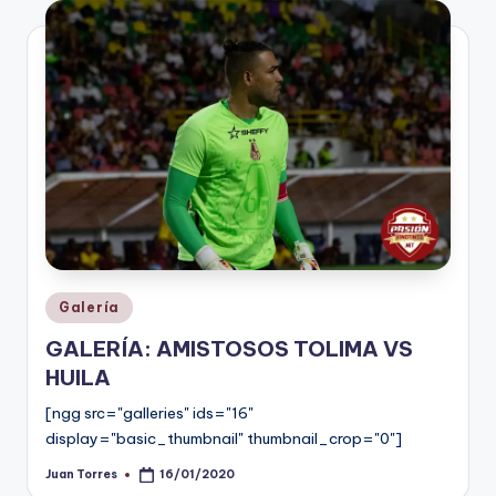
V
i
n
o
ti
n
t
o
Publicado
Galería
en
GALERÍA: AMISTOSOS TOLIMA VS
HUILA
[ngg src="galleries" ids="16"
display="basic_thumbnail" thumbnail_crop="0"]
Juan Torres
16/01/2020
Publicado
por