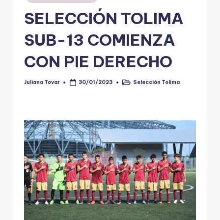
en
SELECCIÓN TOLIMA
V
i
SUB-13 COMIENZA
n
CON PIE DERECHO
o
ti
Juliana Tovar
Selección Tolima
30/01/2023
Publicado
Publicado
por
en
n
t
o