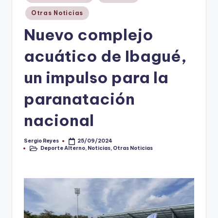
en
V
Otras Noticias
i
Nuevo complejo
n
acuático de Ibagué,
o
un impulso para la
ti
n
paranatación
t
nacional
o
Sergio Reyes
25/09/2024
Publicado
Deporte Alterno
,
Noticias
,
Otras Noticias
por
Publicado
en