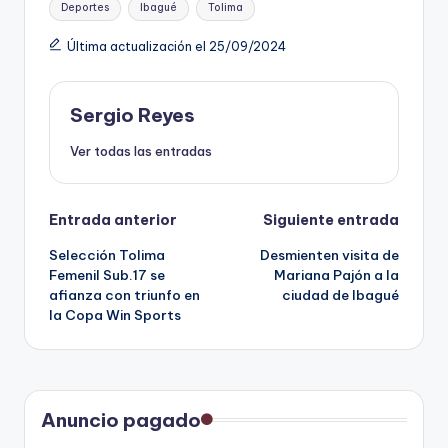
Deportes
Ibagué
Tolima
Última actualización el 25/09/2024
Sergio Reyes
Ver todas las entradas
Navegación
Entrada anterior
Siguiente entrada
Selección Tolima
Desmienten visita de
de
Femenil Sub.17 se
Mariana Pajón a la
afianza con triunfo en
ciudad de Ibagué
entradas
la Copa Win Sports
Anuncio pagado