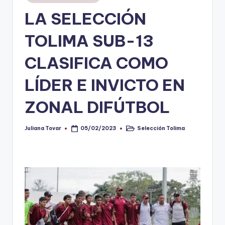
en
LA SELECCIÓN
V
i
TOLIMA SUB-13
n
CLASIFICA COMO
o
LÍDER E INVICTO EN
ti
n
ZONAL DIFÚTBOL
t
o
Juliana Tovar
Selección Tolima
05/02/2023
Publicado
Publicado
por
en