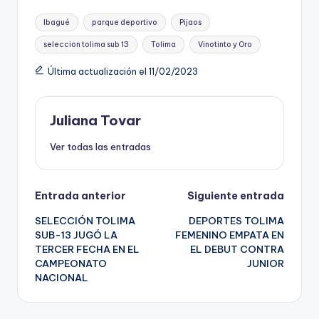
Etiquetas:
Ibagué
parque deportivo
Pijaos
seleccion tolima sub 13
Tolima
Vinotinto y Oro
Última actualización el 11/02/2023
Juliana Tovar
Ver todas las entradas
Navegación
Entrada anterior
Siguiente entrada
SELECCIÓN TOLIMA
DEPORTES TOLIMA
de
SUB-13 JUGÓ LA
FEMENINO EMPATA EN
TERCER FECHA EN EL
EL DEBUT CONTRA
entradas
CAMPEONATO
JUNIOR
NACIONAL