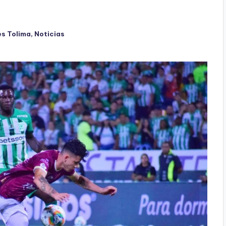
s Tolima
,
Noticias