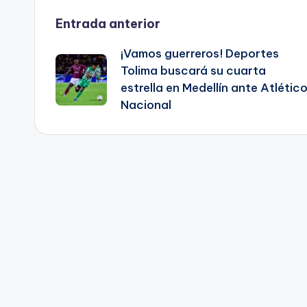
Navegación
Entrada anterior
¡Vamos guerreros! Deportes
de
Tolima buscará su cuarta
estrella en Medellín ante Atlétic
entradas
Nacional