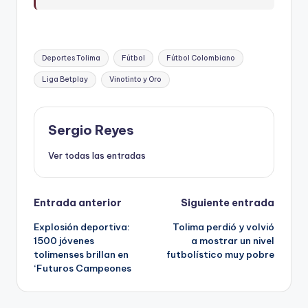
Etiquetas:
Deportes Tolima
Fútbol
Fútbol Colombiano
Liga Betplay
Vinotinto y Oro
Sergio Reyes
Ver todas las entradas
Navegación
Entrada anterior
Siguiente entrada
Explosión deportiva:
Tolima perdió y volvió
de
1500 jóvenes
a mostrar un nivel
tolimenses brillan en
futbolístico muy pobre
entradas
‘Futuros Campeones