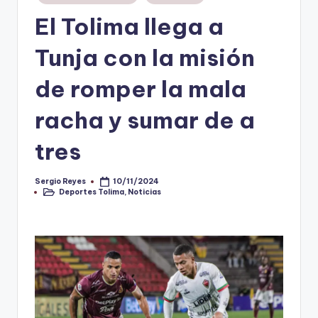
en
El Tolima llega a
V
i
Tunja con la misión
n
de romper la mala
o
racha y sumar de a
ti
n
tres
t
o
Sergio Reyes
10/11/2024
Publicado
Deportes Tolima
,
Noticias
por
Publicado
en