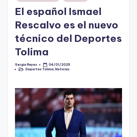
en
El español Ismael
V
i
Rescalvo es el nuevo
n
técnico del Deportes
o
Tolima
ti
n
Sergio Reyes
04/01/2025
Publicado
t
Deportes Tolima
,
Noticias
por
Publicado
en
o