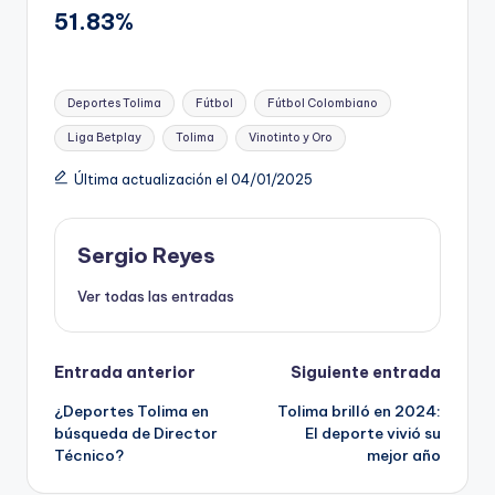
51.83%
Etiquetas:
Deportes Tolima
Fútbol
Fútbol Colombiano
Liga Betplay
Tolima
Vinotinto y Oro
Última actualización el 04/01/2025
Sergio Reyes
Ver todas las entradas
Navegación
Entrada anterior
Siguiente entrada
¿Deportes Tolima en
Tolima brilló en 2024:
de
búsqueda de Director
El deporte vivió su
Técnico?
mejor año
entradas