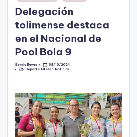
en
Delegación
V
i
tolimense destaca
n
en el Nacional de
o
Pool Bola 9
ti
n
Sergio Reyes
08/10/2024
Publicado
t
Deporte Alterno
,
Noticias
por
Publicado
en
o