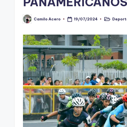
PANAMERICANOS 
n
o
19/07/2024
Deport
Camilo Acero
Publicado
Publicado
en
por
ti
n
t
o