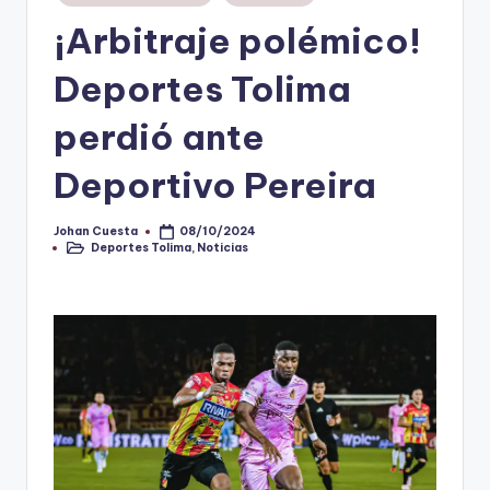
en
¡Arbitraje polémico!
V
i
Deportes Tolima
n
perdió ante
o
Deportivo Pereira
ti
n
Johan Cuesta
08/10/2024
Publicado
t
Deportes Tolima
,
Noticias
por
Publicado
en
o